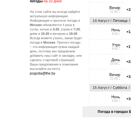
погоды
на 10 дней
Вечер
+1
:
21:00
На этом сайте вы всегда найдёте
актуальную информацию.
Информация о прогнозе погоды в
14 Август /
Пятница
/
Москве
обновляется 4 раза в
сутки, ночью в
3:20
, утром в
7:20
,
Ночь
+1
:
днём в
15:20
и вечером в
19:20
.
3:00
Всегда можете узнать, какая будет
погода в
Москве
. Прогноз погоды
Утро
+1
– эта информация нужна каждый
:
9:00
день, поэтому мы предлагаем
добавить наш сайт в закладку, или
День
сделать стартовой страницей.
+2
:
15:00
Ваши предложения и пожелания
высылайте на почту
pogoda@the.by
Вечер
+1
:
21:00
15 Август /
Суббота
/
Ночь
+1
:
3:00
Погода в городах 