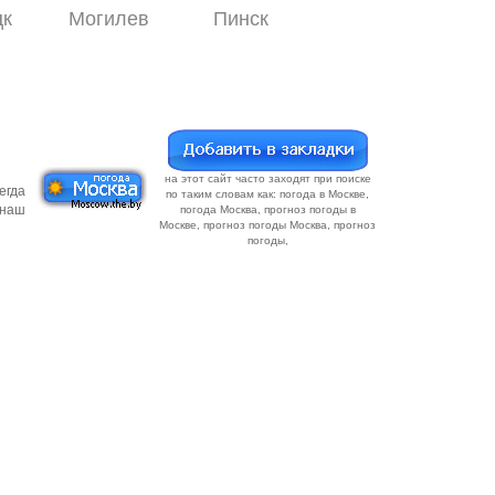
цк
Могилев
Пинск
на этот сайт часто заходят при поиске
егда
по таким словам как: погода в Москве,
 наш
погода Москва, прогноз погоды в
Москве, прогноз погоды Москва, прогноз
погоды,