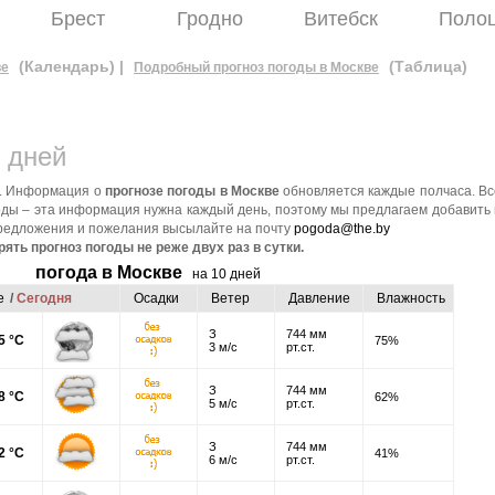
Брест
Гродно
Витебск
Поло
(Календарь) |
(Таблица)
ве
Подробный прогноз погоды в Москве
 дней
ю. Информация о
прогнозе погоды в Москве
обновляется каждые полчаса. Вс
годы – эта информация нужна каждый день, поэтому мы предлагаем добавить
 предложения и пожелания высылайте на почту
pogoda@the.by
ть прогноз погоды не реже двух раз в сутки.
погода в Москве
на 10 дней
е
/
Сегодня
Осадки
Ветер
Давление
Влажность
З
744 мм
5 °C
75%
3 м/с
рт.ст.
З
744 мм
8 °C
62%
5 м/с
рт.ст.
З
744 мм
2 °C
41%
6 м/с
рт.ст.