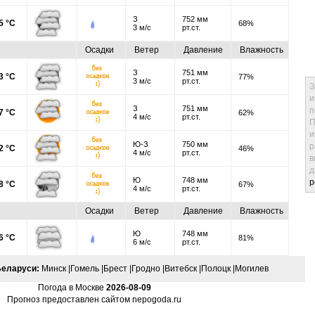
З
752 мм
5 °C
68%
3 м/с
рт.ст.
Осадки
Ветер
Давление
Влажность
З
751 мм
3 °C
77%
3 м/с
рт.ст.
З
и
З
751 мм
п
7 °C
62%
4 м/с
рт.ст.
П
и
Ю-З
750 мм
р
2 °C
46%
4 м/с
рт.ст.
в
д
Ю
748 мм
p
8 °C
67%
4 м/с
рт.ст.
Осадки
Ветер
Давление
Влажность
Ю
748 мм
6 °C
81%
6 м/с
рт.ст.
Беларуси:
Минск
|
Гомель
|
Брест
|
Гродно
|
Витебск
|
Полоцк
|
Могилев
Погода в Москве
2026-08-09
Прогноз предоставлен сайтом
nepogoda.ru