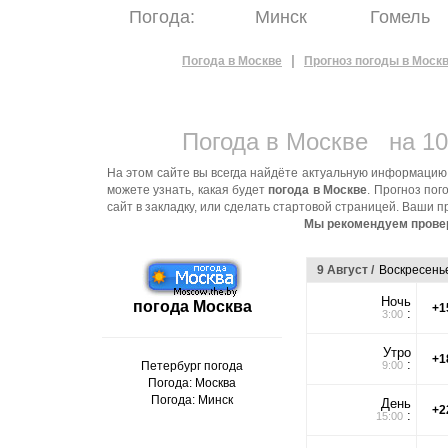
Погода:
Минск
Гомель
|
Погода в Москве
Прогноз погоды в Моск
Погода в Москве
на 10
На этом сайте вы всегда найдёте актуальную информаци
можете узнать, какая будет
погода в Москве
. Прогноз по
сайт в закладку, или сделать стартовой страницей. Ваши
Мы рекомендуем проверя
9 Август /
Воскресень
Ночь
погода Москва
+1
:
3:00
Утро
+1
:
Петербург погода
9:00
Погода: Москва
Погода: Минск
День
+2
:
15:00