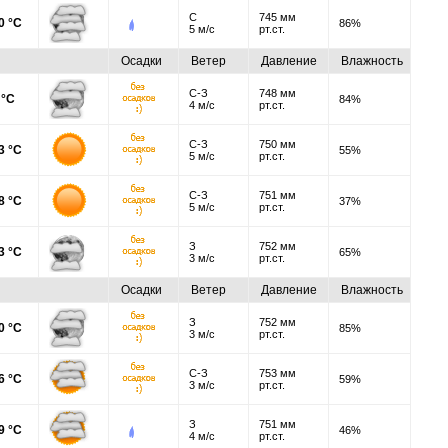
С
745 мм
0 °C
86%
5 м/с
рт.ст.
Осадки
Ветер
Давление
Влажность
С-З
748 мм
 °C
84%
4 м/с
рт.ст.
С-З
750 мм
3 °C
55%
5 м/с
рт.ст.
С-З
751 мм
8 °C
37%
5 м/с
рт.ст.
З
752 мм
3 °C
65%
3 м/с
рт.ст.
Осадки
Ветер
Давление
Влажность
З
752 мм
0 °C
85%
3 м/с
рт.ст.
С-З
753 мм
6 °C
59%
3 м/с
рт.ст.
З
751 мм
9 °C
46%
4 м/с
рт.ст.