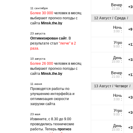
Вечер
+1
:
11 сентября
21:00
Более 30 000
человек в месяц
выбирают прогноз погоды с
12 Август /
Среда
/
сайта
Minsk.the.by
Ночь
+9
:
3:00
23 августа
Оптимизирован сайт
. В
Утро
результате стал
“легче” в 2
+1
:
9:00
раза.
День
10 августа
+1
:
15:00
Более 26 000
человек в месяц
выбирают прогноз погоды с
Вечер
сайта
Minsk.the.by
+1
:
21:00
11 июня
13 Август /
Четверг
/
Проводятся работы по
улучшению интерфейса и
Ночь
+1
оптимизация скорости
:
3:00
загрузки сайта
Утро
+1
:
23 мая
9:00
Извините, с 8.30 до 9.00
проводились технические
День
+1
работы. Теперь
прогноз
:
15:00