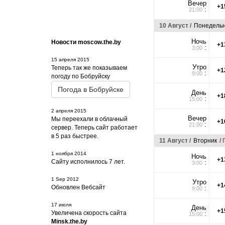
Вечер
+1
:
21:00
10 Август /
Понедельн
Ночь
Новости moscow.the.by
+1
:
3:00
15 апреля 2015
Утро
Теперь так же показываем
+1
:
9:00
погоду по Бобруйску
Погода в Бобруйске
День
+1
:
15:00
2 апреля 2015
Вечер
Мы переехали в облачный
+1
:
21:00
сервер. Теперь сайт работает
в 5 раз быстрее.
11 Август /
Вторник
/
1 ноября 2014
Ночь
+1
Сайту исполнилось 7 лет.
:
3:00
1 Sep 2012
Утро
+1
Обновлен Вебсайт
:
9:00
17 июля
День
+1
Увеличена скорость сайта
:
15:00
Minsk.the.by