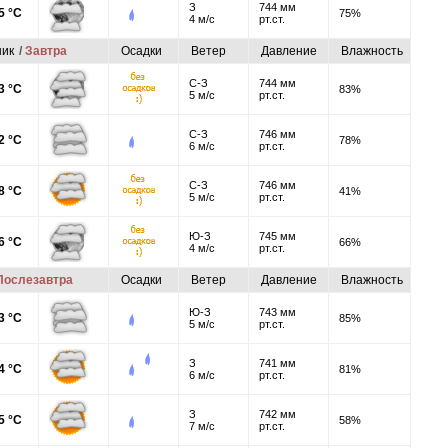
З
744 мм
5 °C
75%
4 м/с
рт.ст.
ик
/
Завтра
Осадки
Ветер
Давление
Влажность
С-З
744 мм
3 °C
83%
5 м/с
рт.ст.
С-З
746 мм
2 °C
78%
6 м/с
рт.ст.
С-З
746 мм
8 °C
41%
5 м/с
рт.ст.
Ю-З
745 мм
6 °C
66%
4 м/с
рт.ст.
Послезавтра
Осадки
Ветер
Давление
Влажность
Ю-З
743 мм
3 °C
85%
5 м/с
рт.ст.
З
741 мм
4 °C
81%
6 м/с
рт.ст.
З
742 мм
5 °C
58%
7 м/с
рт.ст.